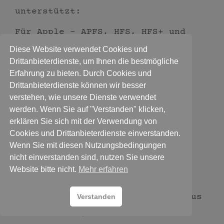
unterstützt:
Für Apple – APFS, HFS, HFS+ und
HFSX
Diese Website verwendet Cookies und
Drittanbieterdienste, um Ihnen die bestmögliche
Für Linux – btrfs, ext2, ext3,
Erfahrung zu bieten. Durch Cookies und
ext4, ReiserFS und Reiser4
Drittanbieterdienste können wir besser
Für Microsoft – FAT16, FAT32,
verstehen, wie unsere Dienste verwendet
exFAT, NTFS und ReFS
werden. Wenn Sie auf "Verstanden" klicken,
erklären Sie sich mit der Verwendung von
Für UNIX – UFS, XFS und ZFS
Cookies und Drittanbieterdienste einverstanden.
Sie erhalten Unterstützung unter
Wenn Sie mit diesen Nutzungsbedingungen
nicht einverstanden sind, nutzen Sie unsere
anderem für folgende Modelle und
Website bitte nicht.
Mehr erfahren
Serien:
Thecus Home/Soho
(alle Modelle aus
Verstanden
dieser Serie)