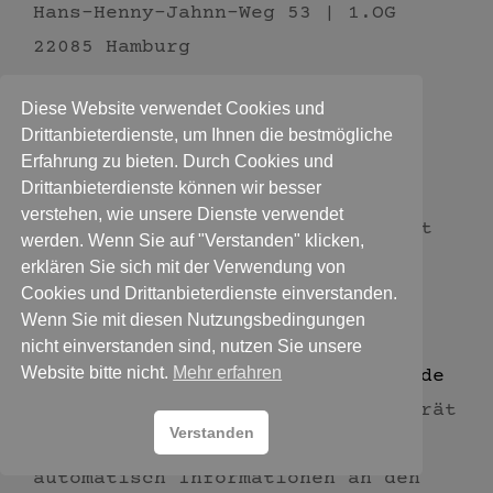
Hans-Henny-Jahnn-Weg 53 | 1.OG
22085 Hamburg
040 28477860
Diese Website verwendet Cookies und
0178 3376232
Drittanbieterdienste, um Ihnen die bestmögliche
info@datenrettung.hamburg
Erfahrung zu bieten. Durch Cookies und
Drittanbieterdienste können wir besser
2. Erhebung und Speicherung
verstehen, wie unsere Dienste verwendet
personenbezogener Daten sowie Art
werden. Wenn Sie auf "Verstanden" klicken,
und Zweck von deren Verwendung
erklären Sie sich mit der Verwendung von
Cookies und Drittanbieterdienste einverstanden.
a) Beim Besuch der Website
Wenn Sie mit diesen Nutzungsbedingungen
Beim Aufrufen unserer Website
nicht einverstanden sind, nutzen Sie unsere
Website bitte nicht.
Mehr erfahren
https://thecus-nas-datenrettung.de
werden durch den auf Ihrem Endgerät
Verstanden
zum Einsatz kommenden Browser
automatisch Informationen an den